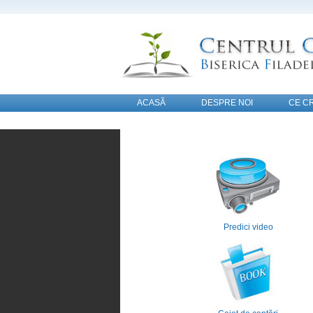
ACASĂ
DESPRE NOI
CE C
CONTACT
Predici video