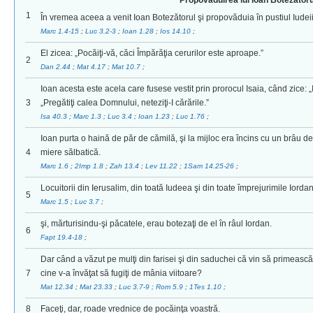
Propovăduirea lui Ioan Botezătoru
1
În vremea aceea a venit Ioan Botezătorul şi propovăduia în pustiul Iudeii
Marc 1.4-15
;
Luc 3.2-3
;
Ioan 1.28
;
Ios 14.10
;
El zicea: „Pocăiţi-vă, căci Împărăţia cerurilor este aproape.”
2
Dan 2.44
;
Mat 4.17
;
Mat 10.7
;
Ioan acesta este acela care fusese vestit prin prorocul Isaia, când zice: „I
3
„Pregătiţi calea Domnului, neteziţi-I cărările.”
Isa 40.3
;
Marc 1.3
;
Luc 3.4
;
Ioan 1.23
;
Luc 1.76
;
Ioan purta o haină de păr de cămilă, şi la mijloc era încins cu un brâu de
4
miere sălbatică.
Marc 1.6
;
2Imp 1.8
;
Zah 13.4
;
Lev 11.22
;
1Sam 14.25-26
;
Locuitorii din Ierusalim, din toată Iudeea şi din toate împrejurimile Iordan
5
Marc 1.5
;
Luc 3.7
;
şi, mărturisindu-şi păcatele, erau botezaţi de el în râul Iordan.
6
Fapt 19.4-18
;
Dar când a văzut pe mulţi din farisei şi din saduchei că vin să primească b
7
cine v-a învăţat să fugiţi de mânia viitoare?
Mat 12.34
;
Mat 23.33
;
Luc 3.7-9
;
Rom 5.9
;
1Tes 1.10
;
8
Faceţi, dar, roade vrednice de pocăinţa voastră.