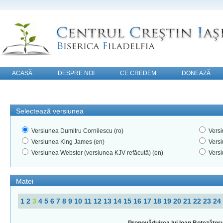
ACASĂ
DESPRE NOI
CE CREDEM
DONEAZĂ
CONTACT
Selectează versiunea
Versiunea Dumitru Cornilescu (ro)
Versi
Versiunea King James (en)
Versi
Versiunea Webster (versiunea KJV refăcută) (en)
Versi
Matei
1
2
3
4
5
6
7
8
9
10
11
12
13
14
15
16
17
18
19
20
21
22
23
24