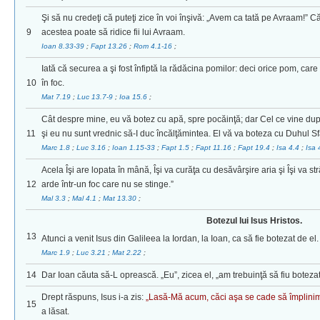
Şi să nu credeţi că puteţi zice în voi înşivă: „Avem ca tată pe Avraam!”
9
acestea poate să ridice fii lui Avraam.
Ioan 8.33-39
;
Fapt 13.26
;
Rom 4.1-16
;
Iată că securea a şi fost înfiptă la rădăcina pomilor: deci orice pom, care 
10
în foc.
Mat 7.19
;
Luc 13.7-9
;
Ioa 15.6
;
Cât despre mine, eu vă botez cu apă, spre pocăinţă; dar Cel ce vine du
11
şi eu nu sunt vrednic să-I duc încălţămintea. El vă va boteza cu Duhul Sfâ
Marc 1.8
;
Luc 3.16
;
Ioan 1.15-33
;
Fapt 1.5
;
Fapt 11.16
;
Fapt 19.4
;
Isa 4.4
;
Isa
Acela Îşi are lopata în mână, Îşi va curăţa cu desăvârşire aria şi Îşi va s
12
arde într-un foc care nu se stinge.”
Mal 3.3
;
Mal 4.1
;
Mat 13.30
;
Botezul lui Isus Hristos.
13
Atunci a venit Isus din Galileea la Iordan, la Ioan, ca să fie botezat de el.
Marc 1.9
;
Luc 3.21
;
Mat 2.22
;
14
Dar Ioan căuta să-L oprească. „Eu”, zicea el, „am trebuinţă să fiu botezat
Drept răspuns, Isus i-a zis:
„Lasă-Mă acum, căci aşa se cade să împlinim t
15
a lăsat.