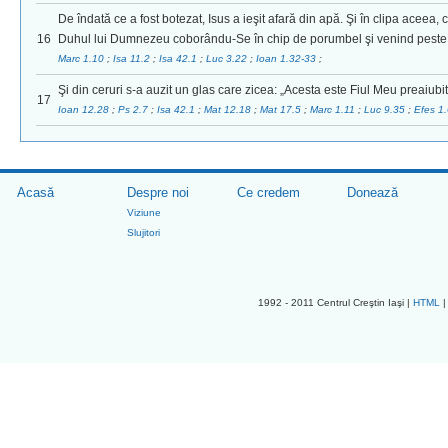
De îndată ce a fost botezat, Isus a ieşit afară din apă. Şi în clipa aceea, 
16
Duhul lui Dumnezeu coborându-Se în chip de porumbel şi venind peste 
Marc 1.10
;
Isa 11.2
;
Isa 42.1
;
Luc 3.22
;
Ioan 1.32-33
;
Şi din ceruri s-a auzit un glas care zicea: „Acesta este Fiul Meu preaiubi
17
Ioan 12.28
;
Ps 2.7
;
Isa 42.1
;
Mat 12.18
;
Mat 17.5
;
Marc 1.11
;
Luc 9.35
;
Efes 1
Acasă
Despre noi
Ce credem
Donează
Viziune
Slujitori
1992 - 2011 Centrul Creştin Iaşi |
HTML