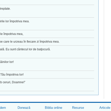
reptate.
irile lor împotriva mea.
rile împotriva mea,
 pe care le urzeau în fiecare zi împotriva mea.
ală. Eu sunt cântecul lor de batjocură.
inilor lor!
Tău împotriva lor!
ub ceruri, Doamne!”
edem
Donează
Biblia online
Resurse
Articole