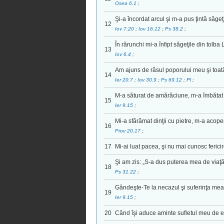
Osea 6.1
;
Şi-a încordat arcul şi m-a pus ţintă săgeţi
12
Iov 7.20
;
Iov 16.12
;
Ps 38.2
;
În rărunchi mi-a înfipt săgeţile din tolba 
13
Iov 6.4
;
Am ajuns de râsul poporului meu şi toată
14
Ier 20.7
;
Iov 30.9
;
Ps 69.12
;
Pl
;
M-a săturat de amărăciune, m-a îmbătat 
15
Ier 9.15
;
Mi-a sfărâmat dinţii cu pietre, m-a acope
16
Prov 20.17
;
17
Mi-ai luat pacea, şi nu mai cunosc ferici
Şi am zis: „S-a dus puterea mea de viaţ
18
Ps 31.22
;
Gândeşte-Te la necazul şi suferinţa mea, 
19
Ier 9.15
;
20
Când îşi aduce aminte sufletul meu de el