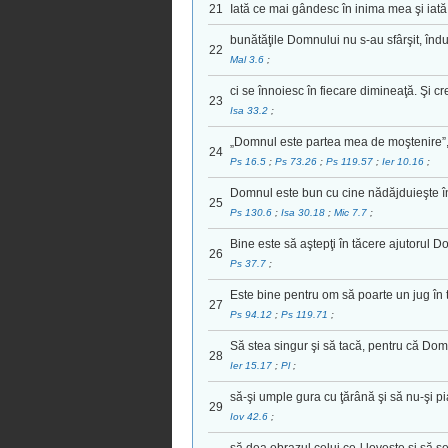
21
Iată ce mai gândesc în inima mea şi iat
bunătăţile Domnului nu s-au sfârşit, îndu
22
Mal 3.6
;
ci se înnoiesc în fiecare dimineaţă. Şi c
23
Isa 33.2
;
„Domnul este partea mea de moştenire”, 
24
Ps 16.5
;
Ps 73.26
;
Ps 119.57
;
Ier 10.16
;
Domnul este bun cu cine nădăjduieşte în 
25
Ps 130.6
;
Isa 30.18
;
Mic 7.7
;
Bine este să aştepţi în tăcere ajutorul D
26
Ps 37.7
;
Este bine pentru om să poarte un jug în t
27
Ps 94.12
;
Ps 119.71
;
Să stea singur şi să tacă, pentru că Dom
28
Ier 15.17
;
Pl
;
să-şi umple gura cu ţărână şi să nu-şi p
29
Iov 42.6
;