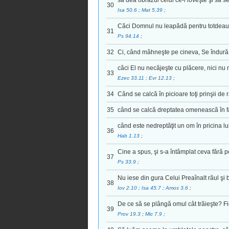
să dea obrazul celui ce-l loveşte şi să se
30
Isa 50.6
;
Mat 5.39
;
Căci Domnul nu leapădă pentru totdeau
31
Ps 94.14
;
32
Ci, când mâhneşte pe cineva, Se îndură 
căci El nu necăjeşte cu plăcere, nici nu
33
Ezec 33.11
;
Evr 12.13
;
34
Când se calcă în picioare toţi prinşii de r
35
când se calcă dreptatea omenească în fa
când este nedreptăţit un om în pricina 
36
Hab 1.13
;
Cine a spus, şi s-a întâmplat ceva fără
37
Ps 33.9
;
Nu iese din gura Celui Preaînalt răul şi 
38
Iov 2.10
;
Isa 45.7
;
Amos 3.6
;
De ce să se plângă omul cât trăieşte? Fi
39
Prov 19.3
;
Mic 7.9
;