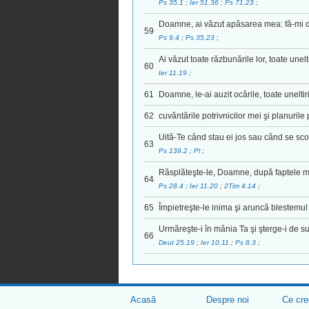
Ps 35.1
;
Ier 51.36
;
Ps 71.23
;
Doamne, ai văzut apăsarea mea: fă-mi d
59
Ps 9.4
;
Ps 35.23
;
Ai văzut toate răzbunările lor, toate unelt
60
Ier 11.19
;
61
Doamne, le-ai auzit ocările, toate unelti
62
cuvântările potrivnicilor mei şi planurile
Uită-Te când stau ei jos sau când se sco
63
Ps 139.2
;
Pl
;
Răsplăteşte-le, Doamne, după faptele mâ
64
Ps 28.4
;
Ier 11.20
;
2Tim 4.14
;
65
Împietreşte-le inima şi aruncă blestemul 
Urmăreşte-i în mânia Ta şi şterge-i de s
66
Deut 25.19
;
Ier 10.11
;
Ps 8.3
;
Acasă
Despre noi
Ce cr