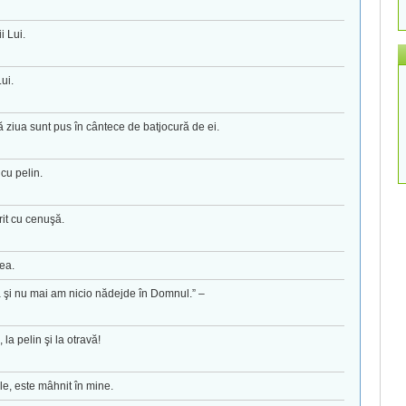
i Lui.
Lui.
 ziua sunt pus în cântece de batjocură de ei.
cu pelin.
rit cu cenuşă.
rea.
ă şi nu mai am nicio nădejde în Domnul.” –
la pelin şi la otravă!
e, este mâhnit în mine.