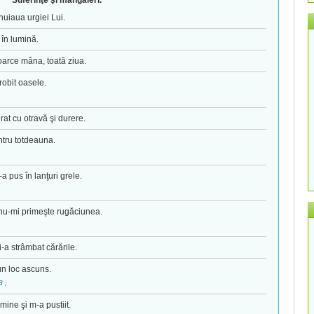
Suferinţe şi mângâieri.
nuiaua urgiei Lui.
 în lumină.
toarce mâna, toată ziua.
robit oasele.
rat cu otravă şi durere.
ntru totdeauna.
a pus în lanţuri grele.
tot nu-mi primeşte rugăciunea.
i-a strâmbat cărările.
un loc ascuns.
-8
;
mine şi m-a pustiit.