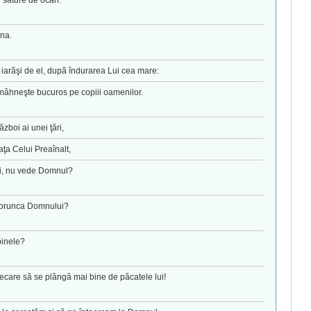
 sature de ocări.
na.
iarăşi de el, după îndurarea Lui cea mare:
 mâhneşte bucuros pe copiii oamenilor.
ăzboi ai unei ţări,
ţa Celui Preaînalt,
lui, nu vede Domnul?
 porunca Domnului?
binele?
ecare să se plângă mai bine de păcatele lui!