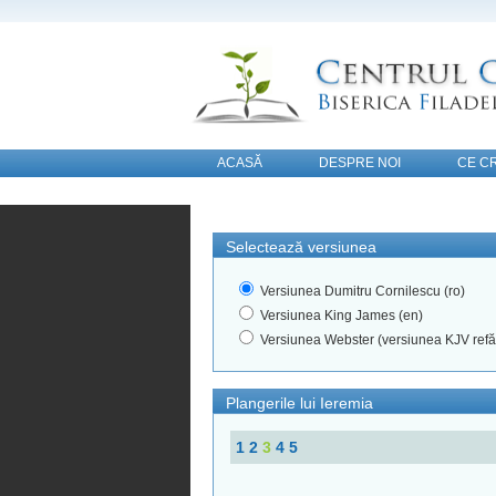
ACASĂ
DESPRE NOI
CE C
CONTACT
Selectează versiunea
Versiunea Dumitru Cornilescu (ro)
Versiunea King James (en)
Versiunea Webster (versiunea KJV refă
Plangerile lui Ieremia
1
2
3
4
5