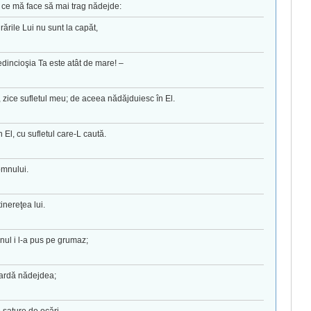
ă ce mă face să mai trag nădejde:
rările Lui nu sunt la capăt,
redincioşia Ta este atât de mare! –
zice sufletul meu; de aceea nădăjduiesc în El.
El, cu sufletul care-L caută.
omnului.
inereţea lui.
nul i l-a pus pe grumaz;
iardă nădejdea;