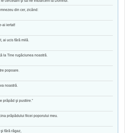
 le cercetăm şi să ne întoarcem la Domnul.
umnezeu din cer, zicând:
-ai iertat!
, ai ucis fără milă.
ată la Tine rugăciunea noastră.
ntre popoare.
iva noastră.
 prăpăd şi pustiire.”
cina prăpădului fiicei poporului meu.
şi fără răgaz,