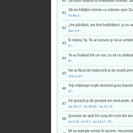
40
Să luăm seama la umbletele noastre, să
Să ne înălţăm inimile cu mâinile spre D
41
Ps 86.4
;
„Am păcătuit, am fost îndărătnici, şi nu ne
42
Dan 9.5
;
În mânia Ta, Te-ai ascuns şi ne-ai urmărit
43
Pl
;
Te-ai învăluit într-un nor, ca să nu străb
44
Pl
;
Ne-ai făcut de batjocură şi de ocară pri
45
1Cor 4.13
;
Toţi vrăjmaşii noştri deschid gura împotr
46
Pl
;
De groază şi de groapă am avut parte, de
47
Isa 24.17
;
Ier 48.43
;
Isa 51.19
;
Şuvoaie de apă îmi curg din ochi din pri
48
Ier 4.19
;
Ier 9.1
;
Ier 14.17
;
Pl
;
Mi se topeşte ochiul în lacrimi, necurmat 