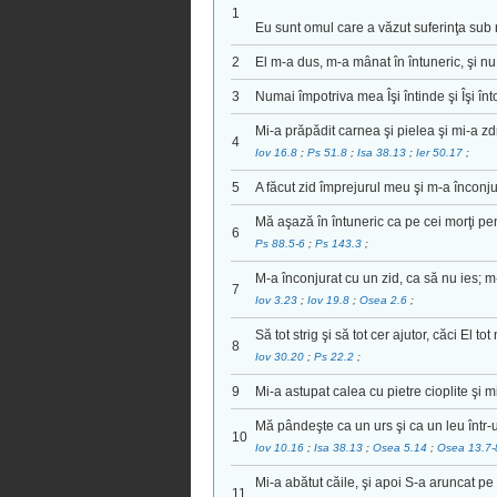
1
Eu sunt omul care a văzut suferinţa sub 
2
El m-a dus, m-a mânat în întuneric, şi nu
3
Numai împotriva mea Îşi întinde şi Îşi în
Mi-a prăpădit carnea şi pielea şi mi-a zd
4
Iov 16.8
;
Ps 51.8
;
Isa 38.13
;
Ier 50.17
;
5
A făcut zid împrejurul meu şi m-a înconju
Mă aşază în întuneric ca pe cei morţi pe
6
Ps 88.5-6
;
Ps 143.3
;
M-a înconjurat cu un zid, ca să nu ies; m-
7
Iov 3.23
;
Iov 19.8
;
Osea 2.6
;
Să tot strig şi să tot cer ajutor, căci El 
8
Iov 30.20
;
Ps 22.2
;
9
Mi-a astupat calea cu pietre cioplite şi m
Mă pândeşte ca un urs şi ca un leu într-
10
Iov 10.16
;
Isa 38.13
;
Osea 5.14
;
Osea 13.7
Mi-a abătut căile, şi apoi S-a aruncat pe 
11