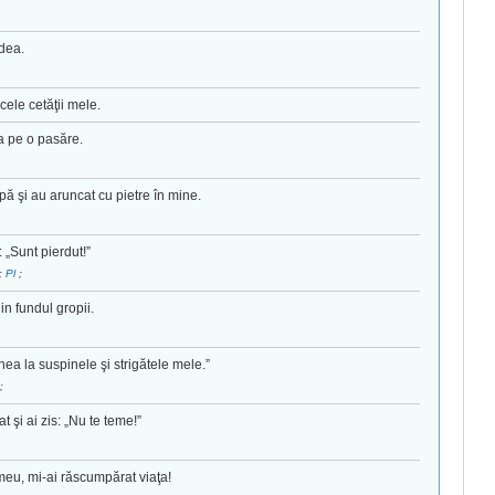
edea.
cele cetăţii mele.
a pe o pasăre.
pă şi au aruncat cu pietre în mine.
 „Sunt pierdut!”
;
Pl
;
 fundul gropii.
hea la suspinele şi strigătele mele.”
;
 şi ai zis: „Nu te teme!”
meu, mi-ai răscumpărat viaţa!