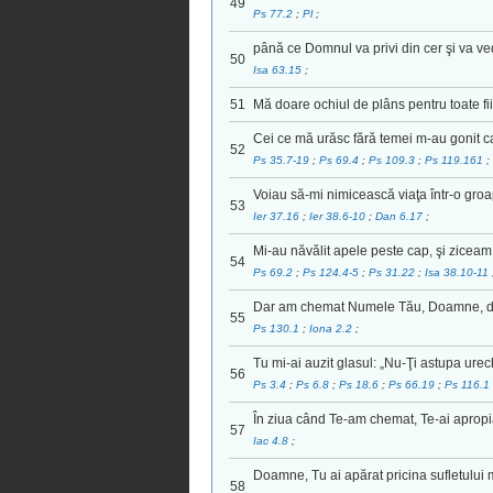
49
Ps 77.2
;
Pl
;
până ce Domnul va privi din cer şi va v
50
Isa 63.15
;
51
Mă doare ochiul de plâns pentru toate fii
Cei ce mă urăsc fără temei m-au gonit c
52
Ps 35.7-19
;
Ps 69.4
;
Ps 109.3
;
Ps 119.161
;
Voiau să-mi nimicească viaţa într-o groa
53
Ier 37.16
;
Ier 38.6-10
;
Dan 6.17
;
Mi-au năvălit apele peste cap, şi ziceam:
54
Ps 69.2
;
Ps 124.4-5
;
Ps 31.22
;
Isa 38.10-11
Dar am chemat Numele Tău, Doamne, din
55
Ps 130.1
;
Iona 2.2
;
Tu mi-ai auzit glasul: „Nu-Ţi astupa urec
56
Ps 3.4
;
Ps 6.8
;
Ps 18.6
;
Ps 66.19
;
Ps 116.1
În ziua când Te-am chemat, Te-ai apropiat
57
Iac 4.8
;
Doamne, Tu ai apărat pricina sufletului 
58