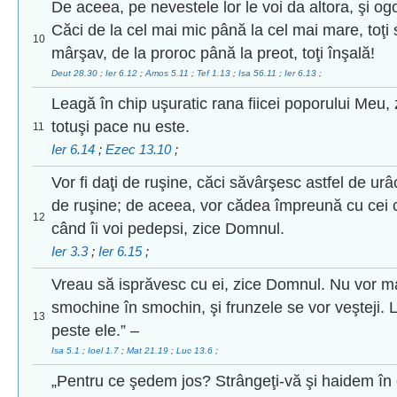
De aceea, pe nevestele lor le voi da altora, şi ogo
Căci de la cel mai mic până la cel mai mare, toţi
10
mârşav, de la proroc până la preot, toţi înşală!
Deut 28.30
;
Ier 6.12
;
Amos 5.11
;
Tef 1.13
;
Isa 56.11
;
Ier 6.13
;
Leagă în chip uşuratic rana fiicei poporului Meu,
totuşi pace nu este.
11
Ier 6.14
;
Ezec 13.10
;
Vor fi daţi de ruşine, căci săvârşesc astfel de urâ
de ruşine; de aceea, vor cădea împreună cu cei ce 
12
când îi voi pedepsi, zice Domnul.
Ier 3.3
;
Ier 6.15
;
Vreau să isprăvesc cu ei, zice Domnul. Nu vor mai f
smochine în smochin, şi frunzele se vor veşteji. L
13
peste ele.” –
Isa 5.1
;
Ioel 1.7
;
Mat 21.19
;
Luc 13.6
;
„Pentru ce şedem jos? Strângeţi-vă şi haidem în c