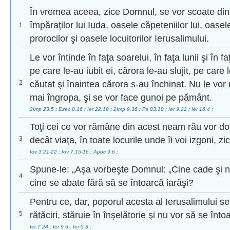
În vremea aceea, zice Domnul, se vor scoate din
împăraţilor lui Iuda, oasele căpeteniilor lui, oasel
1
prorocilor şi oasele locuitorilor Ierusalimului.
Le vor întinde în faţa soarelui, în faţa lunii şi în faţ
pe care le-au iubit ei, cărora le-au slujit, pe care
2
căutat şi înaintea cărora s-au închinat. Nu le vor 
mai îngropa, şi se vor face gunoi pe pământ.
2Imp 23.5
;
Ezec 8.16
;
Ier 22.19
;
2Imp 9.36
;
Ps 83.10
;
Ier 9.22
;
Ier 16.4
;
Toţi cei ce vor rămâne din acest neam rău vor d
3
decât viaţa, în toate locurile unde îi voi izgoni, zi
Iov 3.21-22
;
Iov 7.15-16
;
Apoc 9.6
;
Spune-le: „Aşa vorbeşte Domnul: „Cine cade şi 
4
cine se abate fără să se întoarcă iarăşi?
Pentru ce, dar, poporul acesta al Ierusalimului s
5
rătăciri, stăruie în înşelătorie şi nu vor să se î
Ier 7.24
;
Ier 9.6
;
Ier 5.3
;