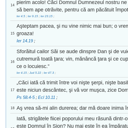
pierim acolo! Căci Domnul Dumnezeul nostru ne 
14
să bem ape otrăvite, pentru că am păcătuit împo
Ier 4.5
;
Ier 9.15
;
Ier 23.15
;
Aşteptam pacea, şi nu vine nimic mai bun; o vrem
groaza!
15
Ier 14.19
;
Sforăitul cailor Săi se aude dinspre Dan şi de vui
cutremură toată ţara; vin, mănâncă ţara şi ce cup
16
ce o locuiesc.”
Ier 4.15
;
Jud 5.22
;
Ier 47.3
;
„Căci iată că trimit între voi nişte şerpi, nişte bas
este niciun descântec, şi vă vor muşca, zice Dom
17
Ps 58.4-5
;
Ecl 10.11
;
Aş vrea să-mi alin durerea; dar mă doare inima î
18
Iată, strigătele fiicei poporului meu răsună dintr-
este Domnul în Sion? Nu mai este în ea împăratu