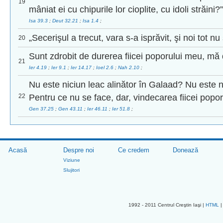
19
mâniat ei cu chipurile lor cioplite, cu idoli străini?
Isa 39.3
;
Deut 32.21
;
Isa 1.4
;
„Secerişul a trecut, vara s-a isprăvit, şi noi tot n
20
Sunt zdrobit de durerea fiicei poporului meu, m
21
Ier 4.19
;
Ier 9.1
;
Ier 14.17
;
Ioel 2.6
;
Nah 2.10
;
Nu este niciun leac alinător în Galaad? Nu este n
22
Pentru ce nu se face, dar, vindecarea fiicei popo
Gen 37.25
;
Gen 43.11
;
Ier 46.11
;
Ier 51.8
;
Acasă
Despre noi
Ce credem
Donează
Viziune
Slujitori
1992 - 2011 Centrul Creştin Iaşi |
HTML