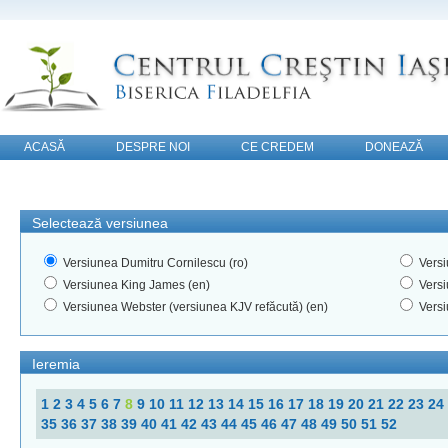
ACASĂ
DESPRE NOI
CE CREDEM
DONEAZĂ
CONTACT
Selectează versiunea
Versiunea Dumitru Cornilescu (ro)
Versi
Versiunea King James (en)
Versi
Versiunea Webster (versiunea KJV refăcută) (en)
Versi
Ieremia
1
2
3
4
5
6
7
8
9
10
11
12
13
14
15
16
17
18
19
20
21
22
23
24
35
36
37
38
39
40
41
42
43
44
45
46
47
48
49
50
51
52