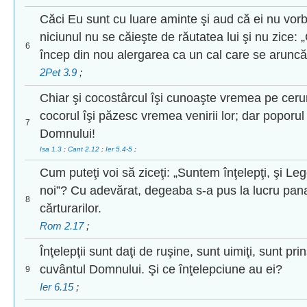
Căci Eu sunt cu luare aminte şi aud că ei nu vor
niciunul nu se căieşte de răutatea lui şi nu zice: „
6
încep din nou alergarea ca un cal care se aruncă 
2Pet 3.9
;
Chiar şi cocostârcul îşi cunoaşte vremea pe cerur
cocorul îşi păzesc vremea venirii lor; dar popor
7
Domnului!
Isa 1.3
;
Cant 2.12
;
Ier 5.4-5
;
Cum puteţi voi să ziceţi: „Suntem înţelepţi, şi L
noi”? Cu adevărat, degeaba s-a pus la lucru pan
8
cărturarilor.
Rom 2.17
;
Înţelepţii sunt daţi de ruşine, sunt uimiţi, sunt pri
cuvântul Domnului. Şi ce înţelepciune au ei?
9
Ier 6.15
;