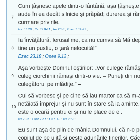
Cum ţâşnesc apele dintr-o fântână, aşa ţâşneşte 
aude în ea decât silnicie şi prăpăd; durerea şi răn
7
curmare privirile.
Isa 57.20
;
Ps 55.9-11
;
Ier 20.8
;
Ezec 7.11-23
;
Ia învăţătură, Ierusalime, ca nu cumva să Mă depă
tine un pustiu, o ţară nelocuită!”
8
Ezec 23.18
;
Osea 9.12
;
Aşa vorbeşte Domnul oştirilor: „Vor culege rămăşi
culeg ciorchinii rămaşi dintr-o vie. – Puneţi din 
9
culegătorul pe mlădiţe.” –
Cui să vorbesc şi pe cine să iau martor ca să m-
netăiată împrejur şi nu sunt în stare să ia aminte
10
este o ocară pentru ei şi nu le place de el.
Ier 7.26
;
Fapt 7.51
;
Ex 6.12
;
Ier 20.8
;
Eu sunt aşa de plin de mânia Domnului, că n-o po
copilul de pe uliţă şi peste adunările tinerilor. Că