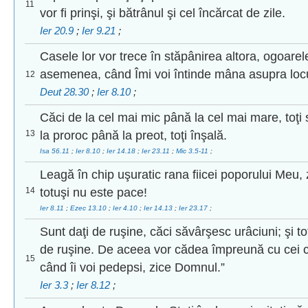
11
vor fi prinşi, şi bătrânul şi cel încărcat de zile.
Ier 20.9
;
Ier 9.21
;
Casele lor vor trece în stăpânirea altora, ogoarel
asemenea, când Îmi voi întinde mâna asupra locuit
12
Deut 28.30
;
Ier 8.10
;
Căci de la cel mai mic până la cel mai mare, toţi 
13
la proroc până la preot, toţi înşală.
Isa 56.11
;
Ier 8.10
;
Ier 14.18
;
Ier 23.11
;
Mic 3.5-11
;
Leagă în chip uşuratic rana fiicei poporului Meu,
14
totuşi nu este pace!
Ier 8.11
;
Ezec 13.10
;
Ier 4.10
;
Ier 14.13
;
Ier 23.17
;
Sunt daţi de ruşine, căci săvârşesc urâciuni; şi to
de ruşine. De aceea vor cădea împreună cu cei ce 
15
când îi voi pedepsi, zice Domnul.”
Ier 3.3
;
Ier 8.12
;