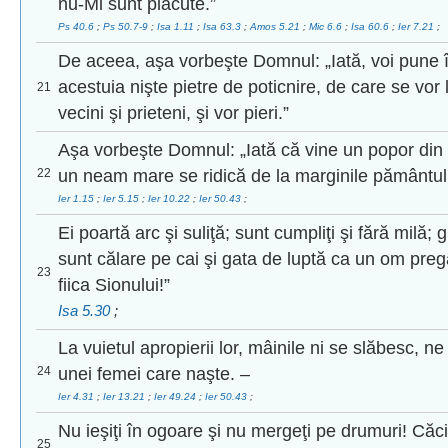
nu-Mi sunt plăcute.”
Ps 40.6
;
Ps 50.7-9
;
Isa 1.11
;
Isa 63.3
;
Amos 5.21
;
Mic 6.6
;
Isa 60.6
;
Ier 7.21
;
De aceea, aşa vorbeşte Domnul: „Iată, voi pune 
acestuia nişte pietre de poticnire, de care se vor l
21
vecini şi prieteni, şi vor pieri.”
Aşa vorbeşte Domnul: „Iată că vine un popor din
22
un neam mare se ridică de la marginile pământul
Ier 1.15
;
Ier 5.15
;
Ier 10.22
;
Ier 50.43
;
Ei poartă arc şi suliţă; sunt cumpliţi şi fără milă; 
sunt călare pe cai şi gata de luptă ca un om pregă
23
fiica Sionului!”
Isa 5.30
;
La vuietul apropierii lor, mâinile ni se slăbesc, 
24
unei femei care naşte. –
Ier 4.31
;
Ier 13.21
;
Ier 49.24
;
Ier 50.43
;
Nu ieşiţi în ogoare şi nu mergeţi pe drumuri! Căc
25