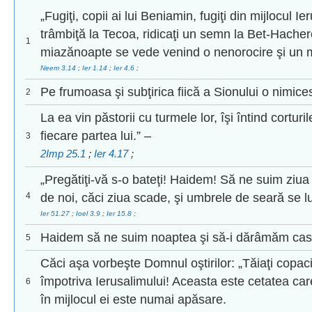
„Fugiţi, copii ai lui Beniamin, fugiţi din mijlocul Ie
trâmbiţă la Tecoa, ridicaţi un semn la Bet-Hache
1
miazănoapte se vede venind o nenorocire şi un 
Neem 3.14
;
Ier 1.14
;
Ier 4.6
;
Pe frumoasa şi subţirica fiică a Sionului o nimice
2
La ea vin păstorii cu turmele lor, îşi întind corturile
fiecare partea lui.” –
3
2Imp 25.1
;
Ier 4.17
;
„Pregătiţi-vă s-o bateţi! Haidem! Să ne suim ziu
4
de noi, căci ziua scade, şi umbrele de seară se 
Ier 51.27
;
Ioel 3.9
;
Ier 15.8
;
Haidem să ne suim noaptea şi să-i dărâmăm case
5
Căci aşa vorbeşte Domnul oştirilor: „Tăiaţi copaci ş
împotriva Ierusalimului! Aceasta este cetatea car
6
în mijlocul ei este numai apăsare.