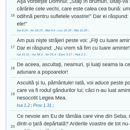
Aşa vorbeşte Domnul: „Staţi în drumuri, uitaţi-vă ş
cărările cele vechi, care este calea cea bună: umb
16
odihnă pentru sufletele voastre!” Dar ei răspun
ele!”
Isa 8.20
;
Ier 18.15
;
Mal 4.4
;
Luc 16.29
;
Mat 11.29
;
Am pus nişte străjeri peste voi: „Fiţi cu luare amin
17
Dar ei răspund: „Nu vrem să fim cu luare aminte!
Isa 21.11
;
Isa 58.1
;
Ier 25.4
;
Ezec 3.17
;
Hab 2.1
;
De aceea, ascultaţi, neamuri, şi luaţi seama la ce
18
adunare a popoarelor!
Ascultă şi tu, pământule! Iată, voi aduce peste p
care va fi rodul gândurilor lui; căci n-au luat amin
19
nesocotit Legea Mea.
Isa 1.2
;
Prov 1.31
;
Ce nevoie am Eu de tămâia care vine din Seba, d
dintr-o ţară depărtată? Arderile voastre de tot nu-M
20