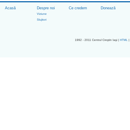
Acasă
Despre noi
Ce credem
Donează
Viziune
Slujitori
1992 - 2011 Centrul Creştin Iaşi |
HTML