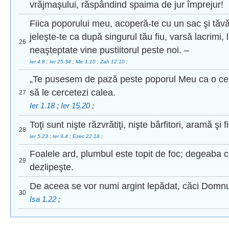
vrăjmaşului, răspândind spaima de jur împrejur!
Fiica poporului meu, acoperă-te cu un sac şi tăvă
jeleşte-te ca după singurul tău fiu, varsă lacrimi,
26
neaşteptate vine pustiitorul peste noi. –
Ier 4.8
;
Ier 25.34
;
Mic 1.10
;
Zah 12.10
;
„Te pusesem de pază peste poporul Meu ca o cetăţ
să le cercetezi calea.
27
Ier 1.18
;
Ier 15.20
;
Toţi sunt nişte răzvrătiţi, nişte bârfitori, aramă şi fi
28
Ier 5.23
;
Ier 9.4
;
Ezec 22.18
;
Foalele ard, plumbul este topit de foc; degeaba c
29
dezlipeşte.
De aceea se vor numi argint lepădat, căci Domnul
30
Isa 1.22
;