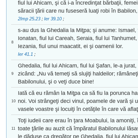
fiul lui Ahicam, şi că i-a încredinţat bărbaţii, femei
săracii ţării care nu fuseseră luaţi robi în Babilon,
2Imp 25.23
;
Ier 39.10
;
s-au dus la Ghedalia la Miţpa; şi anume: Ismael, f
Ionatan, fiul lui Careah, Seraia, fiul lui Tanhumet, f
8
Iezania, fiul unui maacatit, ei şi oamenii lor.
Ier 41.1
;
Ghedalia, fiul lui Ahicam, fiul lui Şafan, le-a jurat,
zicând: „Nu vă temeţi să slujiţi haldeilor; rămâneţi 
9
Babilonului, şi o veţi duce bine!
Iată că eu rămân la Miţpa ca să fiu la porunca hal
noi. Voi strângeţi deci vinul, poamele de vară şi 
10
vasele voastre şi locuiţi în cetăţile în care vă aflaţ
Toţi iudeii care erau în ţara Moabului, la amoniţi,
toate ţările au auzit că împăratul Babilonului lăs
11
le dăduse ca dregător pe Ghedalia, fiul lui Ahicam,