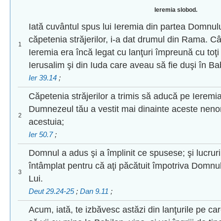
Ieremia slobod.
Iată cuvântul spus lui Ieremia din partea Domnu
căpetenia străjerilor, i-a dat drumul din Rama. Câ
1
Ieremia era încă legat cu lanţuri împreună cu toţi 
Ierusalim şi din Iuda care aveau să fie duşi în Ba
Ier 39.14
;
Căpetenia străjerilor a trimis să aducă pe Ieremia
Dumnezeul tău a vestit mai dinainte aceste nenoro
2
acestuia;
Ier 50.7
;
Domnul a adus şi a împlinit ce spusese; şi lucruri
întâmplat pentru că aţi păcătuit împotriva Domnulu
3
Lui.
Deut 29.24-25
;
Dan 9.11
;
Acum, iată, te izbăvesc astăzi din lanţurile pe car