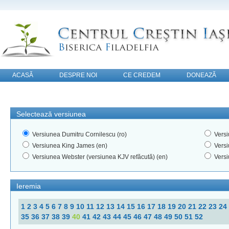
ACASĂ
DESPRE NOI
CE CREDEM
DONEAZĂ
CONTACT
Selectează versiunea
Versiunea Dumitru Cornilescu (ro)
Versi
Versiunea King James (en)
Versi
Versiunea Webster (versiunea KJV refăcută) (en)
Versi
Ieremia
1
2
3
4
5
6
7
8
9
10
11
12
13
14
15
16
17
18
19
20
21
22
23
24
35
36
37
38
39
40
41
42
43
44
45
46
47
48
49
50
51
52