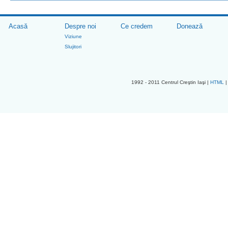
Acasă
Despre noi
Ce credem
Donează
Viziune
Slujitori
1992 - 2011 Centrul Creştin Iaşi |
HTML