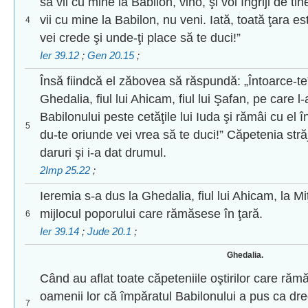
să vii cu mine la Babilon, vino, şi voi îngriji de ti
vii cu mine la Babilon, nu veni. Iată, toată ţara e
4
vei crede şi unde-ţi place să te duci!”
Ier 39.12
;
Gen 20.15
;
Însă fiindcă el zăbovea să răspundă: „Întoarce-te”
Ghedalia, fiul lui Ahicam, fiul lui Şafan, pe care l
Babilonului peste cetăţile lui Iuda şi rămâi cu el î
5
du-te oriunde vei vrea să te duci!” Căpetenia străj
daruri şi i-a dat drumul.
2Imp 25.22
;
Ieremia s-a dus la Ghedalia, fiul lui Ahicam, la Mi
mijlocul poporului care rămăsese în ţară.
6
Ier 39.14
;
Jude 20.1
;
Ghedalia.
Când au aflat toate căpeteniile oştirilor care r
oamenii lor că împăratul Babilonului a pus ca dreg
7