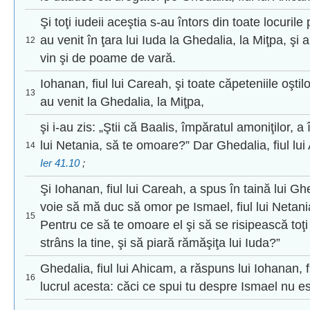
Şi toţi iudeii aceştia s-au întors din toate locuril
au venit în ţara lui Iuda la Ghedalia, la Miţpa, ş
12
vin şi de poame de vară.
Iohanan, fiul lui Careah, şi toate căpeteniile oşt
13
au venit la Ghedalia, la Miţpa,
şi i-au zis: „Ştii că Baalis, împăratul amoniţilor, a
lui Netania, să te omoare?” Dar Ghedalia, fiul lui
14
Ier 41.10
;
Şi Iohanan, fiul lui Careah, a spus în taină lui Gh
voie să mă duc să omor pe Ismael, fiul lui Netani
15
Pentru ce să te omoare el şi să se risipească toţi
strâns la tine, şi să piară rămăşiţa lui Iuda?”
Ghedalia, fiul lui Ahicam, a răspuns lui Iohanan, f
16
lucrul acesta: căci ce spui tu despre Ismael nu e