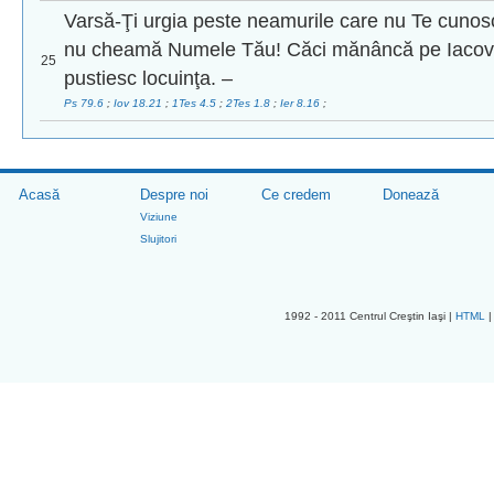
Varsă-Ţi urgia peste neamurile care nu Te cunos
nu cheamă Numele Tău! Căci mănâncă pe Iacov, îl 
25
pustiesc locuinţa. –
Ps 79.6
;
Iov 18.21
;
1Tes 4.5
;
2Tes 1.8
;
Ier 8.16
;
Acasă
Despre noi
Ce credem
Donează
Viziune
Slujitori
1992 - 2011 Centrul Creştin Iaşi |
HTML