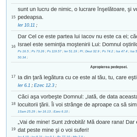
sunt un lucru de nimic, o lucrare înşelătoare, şi v
pedeapsa.
15
Ier 10.11
;
Dar Cel ce este partea lui Iacov nu este ca ei; căci
Israel este seminţia moştenirii Lui: Domnul oştiri
16
Ps 16.5
;
Ps 73.26
;
Ps 119.57
;
Ier 51.19
;
Pl
;
Deut 32.9
;
Ps 74.2
;
Isa 47.4
;
Isa 
50.34
;
Apropierea pedepsei.
17
Ia din ţară legătura cu ce este al tău, tu, care eşt
Ier 6.1
;
Ezec 12.3
;
Căci aşa vorbeşte Domnul: „Iată, de data aceast
18
locuitorii ţării. Îi voi strânge de aproape ca să sim
1Sam 25.29
;
Ier 16.13
;
Ezec 6.10
;
„Vai de mine! Sunt zdrobită! Mă doare rana! Dar 
19
dat peste mine şi o voi suferi!
Ier 4.19
;
Ier 8.21
;
Ier 9.1
;
Ps 77.10
;
Mic 7.9
;