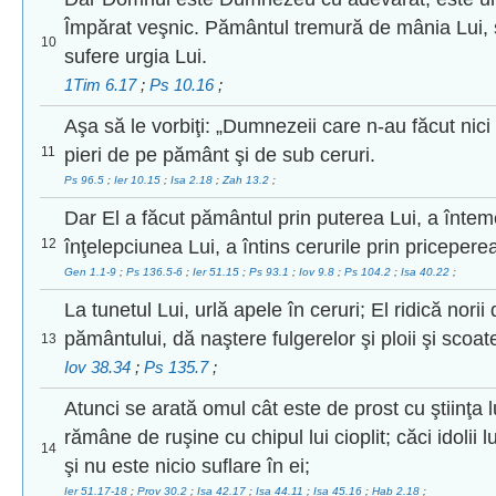
Împărat veşnic. Pământul tremură de mânia Lui, 
10
sufere urgia Lui.
1Tim 6.17
;
Ps 10.16
;
Aşa să le vorbiţi: „Dumnezeii care n-au făcut nici 
11
pieri de pe pământ şi de sub ceruri.
Ps 96.5
;
Ier 10.15
;
Isa 2.18
;
Zah 13.2
;
Dar El a făcut pământul prin puterea Lui, a întem
12
înţelepciunea Lui, a întins cerurile prin priceperea
Gen 1.1-9
;
Ps 136.5-6
;
Ier 51.15
;
Ps 93.1
;
Iov 9.8
;
Ps 104.2
;
Isa 40.22
;
La tunetul Lui, urlă apele în ceruri; El ridică norii
pământului, dă naştere fulgerelor şi ploii şi scoat
13
Iov 38.34
;
Ps 135.7
;
Atunci se arată omul cât este de prost cu ştiinţa lu
rămâne de ruşine cu chipul lui cioplit; căci idolii
14
şi nu este nicio suflare în ei;
Ier 51.17-18
;
Prov 30.2
;
Isa 42.17
;
Isa 44.11
;
Isa 45.16
;
Hab 2.18
;