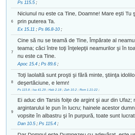
Ps 115.5
;
Niciunul nu este ca Tine, Doamne! Mare eşti Tu
prin puterea Ta.
6
Ex 15.11
;
Ps 86.8-10
;
Cine să nu se teamă de Tine, Împărate al neamur
teama; căci între toţi înţelepţii neamurilor şi în toa
7
nu este ca Tine.
Apoc 15.4
;
Ps 89.6
;
Toţi laolaltă sunt proşti şi fără minte, ştiinţa idoli
8
deşertăciune, e lemn!
Ps 115.8
;
Isa 41.29
;
Hab 2.18
;
Zah 10.2
;
Rom 1.21-22
;
Ei aduc din Tarsis foiţe de argint şi aur din Ufaz
argintarului le pun în lucru; hainele acestor dumn
9
vopsite în albastru şi în purpură, toate sunt lucrat
Dan 10.5
;
Ps 115.4
;
Dar Domnul este Dumnezeu cu adevărat, este u