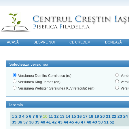
ACASĂ
DESPRE NOI
CE CREDEM
DONEAZĂ
CONTACT
Selectează versiunea
Versiunea Dumitru Cornilescu (ro)
Versi
Versiunea King James (en)
Versi
Versiunea Webster (versiunea KJV refăcută) (en)
Versi
Ieremia
1
2
3
4
5
6
7
8
9
10
11
12
13
14
15
16
17
18
19
20
21
22
23
24
35
36
37
38
39
40
41
42
43
44
45
46
47
48
49
50
51
52