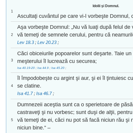
Idolii şi Domnul.
1
Ascultaţi cuvântul pe care vi-l vorbeşte Domnul, c
Aşa vorbeşte Domnul: „Nu vă luaţi după felul de v
vă temeţi de semnele cerului, pentru că neamuril
2
Lev 18.3
;
Lev 20.23
;
Căci obiceiurile popoarelor sunt deşarte. Taie u
3
meşterului îl lucrează cu securea;
Isa 40.19-20
;
Isa 44.9
;
Isa 45.20
;
îl împodobeşte cu argint şi aur, şi ei îl ţintuiesc 
se clatine.
4
Isa 41.7
;
Isa 46.7
;
Dumnezeii aceştia sunt ca o sperietoare de păsăr
castraveţi şi nu vorbesc; sunt duşi de alţii, pent
vă temeţi de ei, căci nu pot să facă niciun rău şi 
5
niciun bine.” –