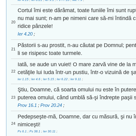
Cortul îmi este dărâmat, toate funiile îmi sunt rupt
nu mai sunt; n-am pe nimeni care să-mi întindă c
20
ridice pânzele!
Ier 4.20
;
Păstorii s-au prostit, n-au căutat pe Domnul; pen
21
li se risipesc toate turmele.
Iată, se aude un vuiet! O mare zarvă vine de la
22
cetăţile lui Iuda într-un pustiu, într-o vizuină de şa
Ier 1.15
;
Ier 4.6
;
Ier 5.15
;
Ier 6.22
;
Ier 9.11
;
Ştiu, Doamne, că soarta omului nu este în puterea 
puterea omului, când umblă să-şi îndrepte paşii s
23
Prov 16.1
;
Prov 20.24
;
Pedepseşte-mă, Doamne, dar cu măsură, şi nu î
24
nimiceşti!
Ps 6.1
;
Ps 38.1
;
Ier 30.11
;