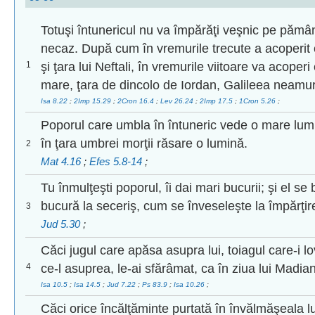
Totuşi întunericul nu va împărăţi veşnic pe pămâ
necaz. După cum în vremurile trecute a acoperit 
1
şi ţara lui Neftali, în vremurile viitoare va acoperi
mare, ţara de dincolo de Iordan, Galileea neamuri
Isa 8.22
;
2Imp 15.29
;
2Cron 16.4
;
Lev 26.24
;
2Imp 17.5
;
1Cron 5.26
;
Poporul care umbla în întuneric vede o mare lumi
în ţara umbrei morţii răsare o lumină.
2
Mat 4.16
;
Efes 5.8-14
;
Tu înmulţeşti poporul, îi dai mari bucurii; şi el s
bucură la seceriş, cum se înveseleşte la împărţire
3
Jud 5.30
;
Căci jugul care apăsa asupra lui, toiagul care-i l
4
ce-l asuprea, le-ai sfărâmat, ca în ziua lui Madian
Isa 10.5
;
Isa 14.5
;
Jud 7.22
;
Ps 83.9
;
Isa 10.26
;
Căci orice încălţăminte purtată în învălmăşeala lu