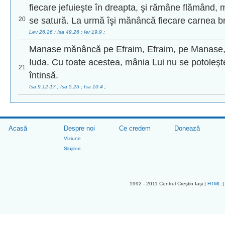
fiecare jefuieşte în dreapta, şi rămâne flămând, 
20
se satură. La urmă îşi mănâncă fiecare carnea br
Lev 26.26
;
Isa 49.26
;
Ier 19.9
;
Manase mănâncă pe Efraim, Efraim, pe Manase,
Iuda. Cu toate acestea, mânia Lui nu se potoleşte
21
întinsă.
Isa 9.12-17
;
Isa 5.25
;
Isa 10.4
;
Acasă
Despre noi
Ce credem
Donează
Viziune
Slujitori
1992 - 2011 Centrul Creştin Iaşi |
HTML