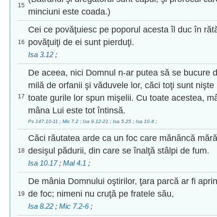
15
minciuni este coada.)
Cei ce povăţuiesc pe poporul acesta îl duc în rătă
povăţuiţi de ei sunt pierduţi.
16
Isa 3.12
;
De aceea, nici Domnul n-ar putea să se bucure de t
milă de orfanii şi văduvele lor, căci toţi sunt nişte n
17
toate gurile lor spun mişelii. Cu toate acestea, m
mâna Lui este tot întinsă.
Ps 147.10-11
;
Mic 7.2
;
Isa 9.12-21
;
Isa 5.25
;
Isa 10.4
;
Căci răutatea arde ca un foc care mănâncă mărăci
desişul pădurii, din care se înalţă stâlpi de fum.
18
Isa 10.17
;
Mal 4.1
;
De mânia Domnului oştirilor, ţara parcă ar fi apri
de foc; nimeni nu cruţă pe fratele său,
19
Isa 8.22
;
Mic 7.2-6
;