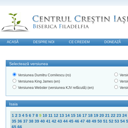
ACASĂ
DESPRE NOI
CE CREDEM
DONEAZĂ
CONTACT
Selectează versiunea
Versiunea Dumitru Cornilescu (ro)
Versi
Versiunea King James (en)
Versi
Versiunea Webster (versiunea KJV refăcută) (en)
Versi
Isaia
1
2
3
4
5
6
7
8
9
10
11
12
13
14
15
16
17
18
19
20
21
22
23
24
35
36
37
38
39
40
41
42
43
44
45
46
47
48
49
50
51
52
53
54
65
66