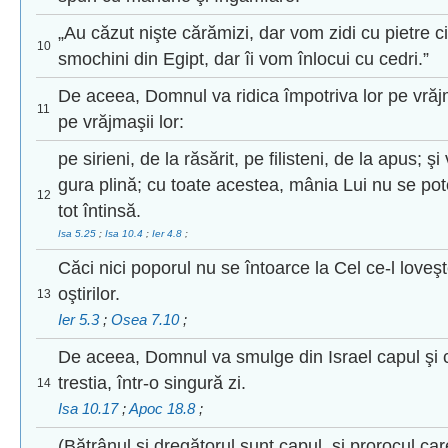
„Au căzut nişte cărămizi, dar vom zidi cu pietre cio
10
smochini din Egipt, dar îi vom înlocui cu cedri.”
De aceea, Domnul va ridica împotriva lor pe vrăjma
11
pe vrăjmaşii lor:
pe sirieni, de la răsărit, pe filisteni, de la apus; 
gura plină; cu toate acestea, mânia Lui nu se pot
12
tot întinsă.
Isa 5.25
;
Isa 10.4
;
Ier 4.8
;
Căci nici poporul nu se întoarce la Cel ce-l love
oştirilor.
13
Ier 5.3
;
Osea 7.10
;
De aceea, Domnul va smulge din Israel capul şi c
trestia, într-o singură zi.
14
Isa 10.17
;
Apoc 18.8
;
(Bătrânul şi dregătorul sunt capul, şi prorocul c