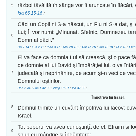
război tăvălită în sânge vor fi aruncate în flăcări,
5
Isa 66.15-16
;
Căci un Copil ni S-a născut, un Fiu ni S-a dat, şi
Lui; Îl vor numi: „Minunat, Sfetnic, Dumnezeu tare,
6
Domn al păcii.”
Isa 7.14
;
Luc 2.11
;
Ioan 3.16
;
Mat 28.18
;
1Cor 15.25
;
Jud 13.18
;
Tit 2.13
;
Efes
El va face ca domnia Lui să crească, şi o pace fă
de domnie al lui David şi împărăţiei lui, o va întări 
7
judecată şi neprihănire, de acum şi-n veci de veci
Domnului oştirilor.
Dan 2.44
;
Luc 1.32-33
;
2Imp 19.31
;
Isa 37.32
;
Împotriva lui Israel.
8
Domnul trimite un cuvânt împotriva lui Iacov: cuv
Israel.
Tot poporul va avea cunoştinţă de el, Efraim şi lo
9
spun cu mândrie şi îngâmfare: