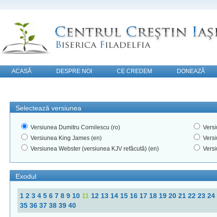
ACASĂ
DESPRE NOI
CE CREDEM
DONEAZĂ
CONTACT
Selectează versiunea
Versiunea Dumitru Cornilescu (ro)
Versi
Versiunea King James (en)
Versi
Versiunea Webster (versiunea KJV refăcută) (en)
Versi
Exodul
1
2
3
4
5
6
7
8
9
10
11
12
13
14
15
16
17
18
19
20
21
22
23
24
35
36
37
38
39
40