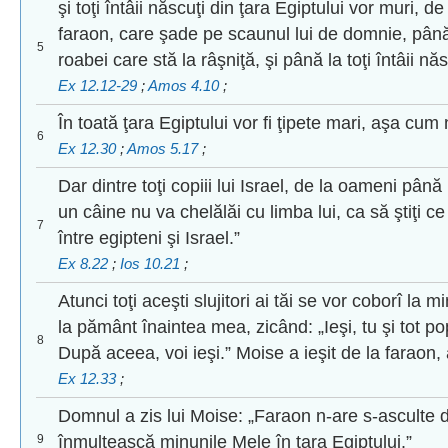
şi toţi întâii născuţi din ţara Egiptului vor muri, de 
faraon, care şade pe scaunul lui de domnie, până 
5
roabei care stă la râşniţă, şi până la toţi întâii nă
Ex 12.12-29
;
Amos 4.10
;
În toată ţara Egiptului vor fi ţipete mari, aşa cum 
6
Ex 12.30
;
Amos 5.17
;
Dar dintre toţi copiii lui Israel, de la oameni pân
un câine nu va chelălăi cu limba lui, ca să ştiţi 
7
între egipteni şi Israel.”
Ex 8.22
;
Ios 10.21
;
Atunci toţi aceşti slujitori ai tăi se vor coborî la 
la pământ înaintea mea, zicând: „Ieşi, tu şi tot p
8
După aceea, voi ieşi.” Moise a ieşit de la faraon,
Ex 12.33
;
Domnul a zis lui Moise: „Faraon n-are s-asculte d
9
înmulţească minunile Mele în ţara Egiptului.”