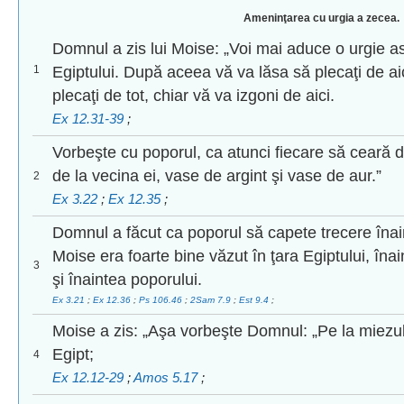
Ameninţarea cu urgia a zecea.
Domnul a zis lui Moise: „Voi mai aduce o urgie as
1
Egiptului. După aceea vă va lăsa să plecaţi de ai
plecaţi de tot, chiar vă va izgoni de aici.
Ex 12.31-39
;
Vorbeşte cu poporul, ca atunci fiecare să ceară de
de la vecina ei, vase de argint şi vase de aur.”
2
Ex 3.22
;
Ex 12.35
;
Domnul a făcut ca poporul să capete trecere înain
Moise era foarte bine văzut în ţara Egiptului, înaint
3
şi înaintea poporului.
Ex 3.21
;
Ex 12.36
;
Ps 106.46
;
2Sam 7.9
;
Est 9.4
;
Moise a zis: „Aşa vorbeşte Domnul: „Pe la miezul n
Egipt;
4
Ex 12.12-29
;
Amos 5.17
;