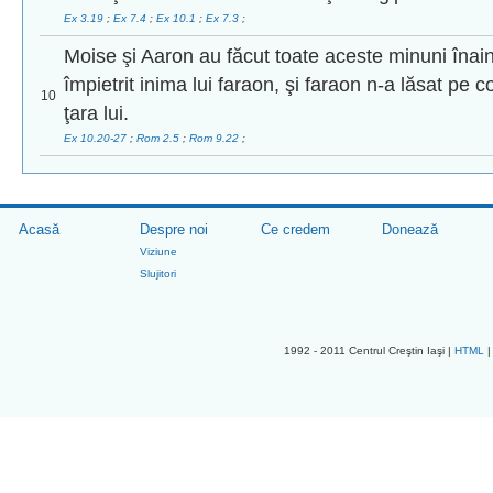
Ex 3.19
;
Ex 7.4
;
Ex 10.1
;
Ex 7.3
;
Moise şi Aaron au făcut toate aceste minuni înai
împietrit inima lui faraon, şi faraon n-a lăsat pe co
10
ţara lui.
Ex 10.20-27
;
Rom 2.5
;
Rom 9.22
;
Acasă
Despre noi
Ce credem
Donează
Viziune
Slujitori
1992 - 2011 Centrul Creştin Iaşi |
HTML