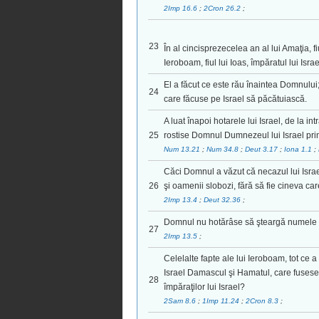
2Imp 16.6
;
2Cron 26.2
;
23
În al cincisprezecelea an al lui Amaţia, 
Ieroboam, fiul lui Ioas, împăratul lui Isra
El a făcut ce este rău înaintea Domnului;
24
care făcuse pe Israel să păcătuiască.
A luat înapoi hotarele lui Israel, de la 
25
rostise Domnul Dumnezeul lui Israel prin 
Num 13.21
;
Num 34.8
;
Deut 3.17
;
Iona 1.1
;
Căci Domnul a văzut că necazul lui Israel
26
şi oamenii slobozi, fără să fie cineva care
2Imp 13.4
;
Deut 32.36
;
Domnul nu hotărâse să şteargă numele lui I
27
2Imp 13.5
;
Celelalte fapte ale lui Ieroboam, tot ce a 
Israel Damascul şi Hamatul, care fuseseră
28
împăraţilor lui Israel?
2Sam 8.6
;
1Imp 11.24
;
2Cron 8.3
;