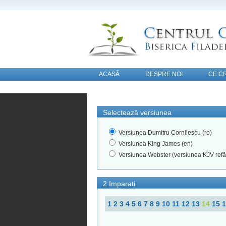
ACASĂ
DESPRE NOI
CE C
CONTACT
Selectează versiunea
Versiunea Dumitru Cornilescu (ro)
Versiunea King James (en)
Versiunea Webster (versiunea KJV refă
2 Imparati
1
2
3
4
5
6
7
8
9
10
11
12
13
14
15