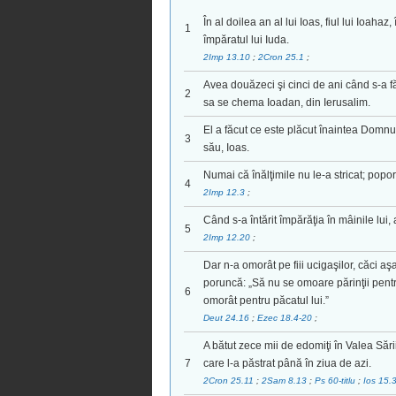
În al doilea an al lui Ioas, fiul lui Ioaha
1
împăratul lui Iuda.
2Imp 13.10
;
2Cron 25.1
;
Avea douăzeci şi cinci de ani când s-a f
2
sa se chema Ioadan, din Ierusalim.
El a făcut ce este plăcut înaintea Domnulu
3
său, Ioas.
Numai că înălţimile nu le-a stricat; popor
4
2Imp 12.3
;
Când s-a întărit împărăţia în mâinile lui, 
5
2Imp 12.20
;
Dar n-a omorât pe fiii ucigaşilor, căci 
poruncă: „Să nu se omoare părinţii pentru 
6
omorât pentru păcatul lui.”
Deut 24.16
;
Ezec 18.4-20
;
A bătut zece mii de edomiţi în Valea Sării
7
care l-a păstrat până în ziua de azi.
2Cron 25.11
;
2Sam 8.13
;
Ps 60-titlu
;
Ios 15.