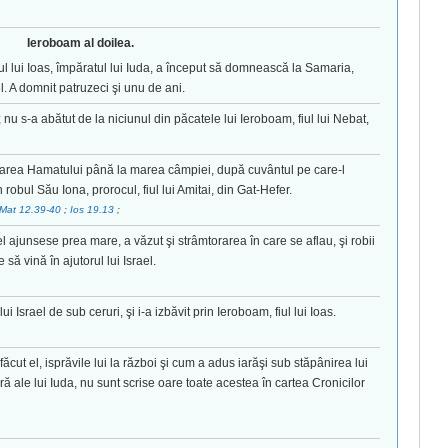
Ieroboam al doilea.
fiul lui Ioas, împăratul lui Iuda, a început să domnească la Samaria,
el. A domnit patruzeci şi unu de ani.
 nu s-a abătut de la niciunul din păcatele lui Ieroboam, fiul lui Nebat,
intrarea Hamatului până la marea câmpiei, după cuvântul pe care-l
robul Său Iona, prorocul, fiul lui Amitai, din Gat-Hefer.
Mat 12.39-40
;
Ios 19.13
;
 ajunsese prea mare, a văzut şi strâmtorarea în care se aflau, şi robii
 să vină în ajutorul lui Israel.
srael de sub ceruri, şi i-a izbăvit prin Ieroboam, fiul lui Ioas.
făcut el, isprăvile lui la război şi cum a adus iarăşi sub stăpânirea lui
 ale lui Iuda, nu sunt scrise oare toate acestea în cartea Cronicilor