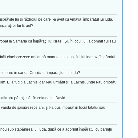
, isprăvile lui şi războiul pe care l-a avut cu Amaţia, împăratul lui Iuda,
mpăraţilor lui Israel?
ropat la Samaria cu împăraţii lui Israel. Şi, în locul lui, a domnit fiul său
a trăit cincisprezece ani după moartea lui Ioas, fiul lui Ioahaz, împăratul
ise oare în cartea Cronicilor împăraţilor lui Iuda?
alim. El a fugit la Lachis, dar l-au urmărit şi la Lachis, unde l-au omorât.
salim cu părinţii săi, în cetatea lui David.
n vârstă de şaisprezece ani, şi l-a pus împărat în locul tatălui său,
in nou sub stăpânirea lui Iuda, după ce a adormit împăratul cu părinţii