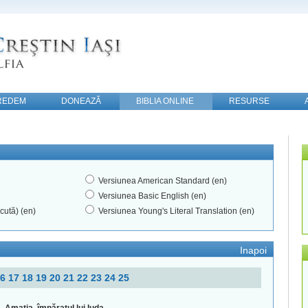
REDEM
DONEAZĂ
BIBLIA ONLINE
RESURSE
Versiunea American Standard (en)
Versiunea Basic English (en)
cută) (en)
Versiunea Young's Literal Translation (en)
Inapoi
16
17
18
19
20
21
22
23
24
25