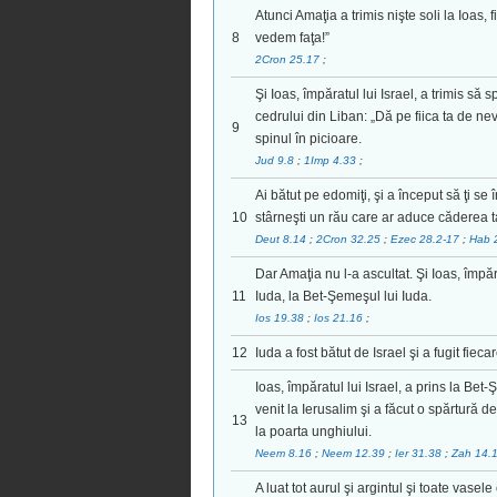
Atunci Amaţia a trimis nişte soli la Ioas, f
8
vedem faţa!”
2Cron 25.17
;
Şi Ioas, împăratul lui Israel, a trimis să
cedrului din Liban: „Dă pe fiica ta de nev
9
spinul în picioare.
Jud 9.8
;
1Imp 4.33
;
Ai bătut pe edomiţi, şi a început să ţi se
10
stârneşti un rău care ar aduce căderea ta
Deut 8.14
;
2Cron 32.25
;
Ezec 28.2-17
;
Hab 
Dar Amaţia nu l-a ascultat. Şi Ioas, împărat
11
Iuda, la Bet-Şemeşul lui Iuda.
Ios 19.38
;
Ios 21.16
;
12
Iuda a fost bătut de Israel şi a fugit fieca
Ioas, împăratul lui Israel, a prins la Bet-
venit la Ierusalim şi a făcut o spărtură d
13
la poarta unghiului.
Neem 8.16
;
Neem 12.39
;
Ier 31.38
;
Zah 14.
A luat tot aurul şi argintul şi toate vasel