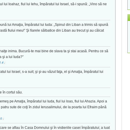
iul lui Ioahaz, fiul lui Iehu, împăratul lui Israel, să-i spună: „Vino să ne
 spună lui Amaţia, împăratul lui Iuda: „Spinul din Liban a trimis să spună
astă fiului meu!” Şi fiarele sălbatice din Liban au trecut şi au călcat
 înalţe inima. Bucură-te mai bine de slava ta şi stai acasă. Pentru ce să
 şi a lui Iuda?”
2.4
;
ul lui Israel, s-a suit; şi şi-au văzut faţa, el şi Amaţia, împăratul lui
re în cortul său.
Şemeş pe Amaţia, împăratul lui Iuda, fiul lui Ioas, fiul lui Ahazia. Apoi a
e patru sute de coţi în zidul Ierusalimului, de la poarta lui Efraim până
10
;
e care se aflau în Casa Domnului şi în vistieriile casei împăratului; a luat