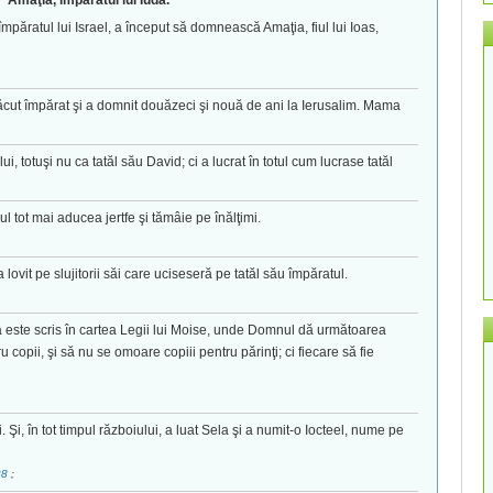
Amaţia, împăratul lui Iuda.
z, împăratul lui Israel, a început să domnească Amaţia, fiul lui Ioas,
ăcut împărat şi a domnit douăzeci şi nouă de ani la Ierusalim. Mama
i, totuşi nu ca tatăl său David; ci a lucrat în totul cum lucrase tatăl
ul tot mai aducea jertfe şi tămâie pe înălţimi.
a lovit pe slujitorii săi care uciseseră pe tatăl său împăratul.
aşa este scris în cartea Legii lui Moise, unde Domnul dă următoarea
copii, şi să nu se omoare copiii pentru părinţi; ci fiecare să fie
. Şi, în tot timpul războiului, a luat Sela şi a numit-o Iocteel, nume pe
38
;