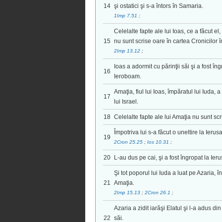
14
şi ostatici şi s-a întors în Samaria.
1Imp 7.51
;
Celelalte fapte ale lui Ioas, ce a făcut el
15
nu sunt scrise oare în cartea Cronicilor î
2Imp 13.12
;
Ioas a adormit cu părinţii săi şi a fost îng
16
Ieroboam.
Amaţia, fiul lui Ioas, împăratul lui Iuda, 
17
lui Israel.
18
Celelalte fapte ale lui Amaţia nu sunt scr
Împotriva lui s-a făcut o uneltire la Ierus
19
2Cron 25.25
;
Ios 10.31
;
20
L-au dus pe cai, şi a fost îngropat la Ieru
Şi tot poporul lui Iuda a luat pe Azaria, î
21
Amaţia.
2Imp 15.13
;
2Cron 26.1
;
Azaria a zidit iarăşi Elatul şi l-a adus d
22
săi.